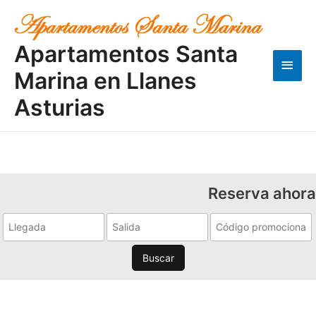
Ir
Men
al
contenido
princ
Apartamentos Santa
Marina en Llanes
Asturias
Reserva ahora
Buscar