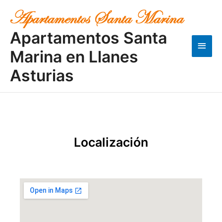
Ir
Men
al
contenido
princ
Apartamentos Santa
Marina en Llanes
Asturias
Localización