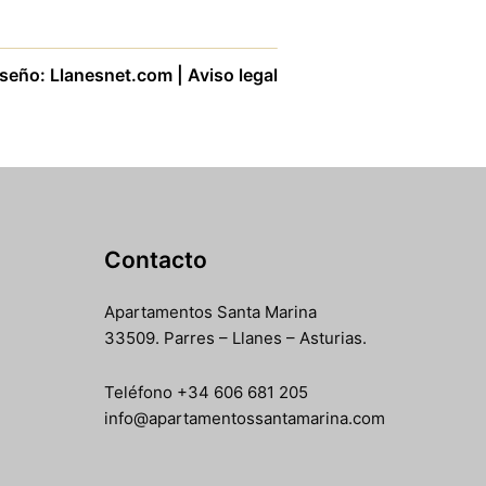
seño: Llanesnet.com | Aviso legal
Contacto
Apartamentos Santa Marina
33509. Parres – Llanes – Asturias.
Teléfono +34 606 681 205
info@apartamentossantamarina.com